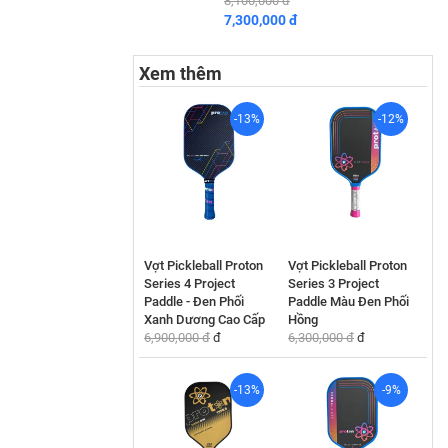
8,100,000 đ
7,300,000 đ
Xem thêm
-13%
-12%
Vợt Pickleball Proton
Vợt Pickleball Proton
Series 4 Project
Series 3 Project
Paddle - Đen Phối
Paddle Màu Đen Phối
Xanh Dương Cao Cấp
Hồng
6,900,000 đ
đ
6,300,000 đ
đ
-13%
-9%