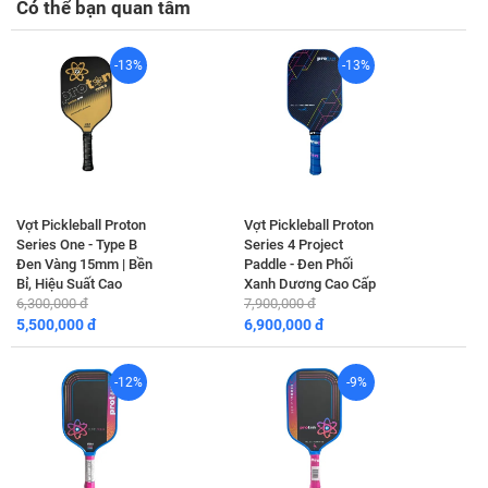
Có thể bạn quan tâm
-13%
-13%
Vợt Pickleball Proton
Vợt Pickleball Proton
Series One - Type B
Series 4 Project
Đen Vàng 15mm | Bền
Paddle - Đen Phối
Bỉ, Hiệu Suất Cao
Xanh Dương Cao Cấp
6,300,000 đ
7,900,000 đ
5,500,000 đ
6,900,000 đ
-12%
-9%