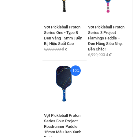
Vợt Pickleball Proton
Vợt Pickleball Proton
Series One - Type B
Series 3 Project
Đen Vàng 15mm | Bền
Flamingo Paddle –
Bỉ, Hiệu Suất Cao
Đen Hồng Siêu Nhẹ,
5,500,000 đ
đ
Bền Chắc!
6,990,000 đ
đ
-10%
Vợt Pickleball Proton
Series Four Project
Roadrunner Paddle
15mm Màu Đen Xanh