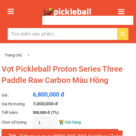
Trang chủ
Vợt Pickleball Proton Series Three
Paddle Raw Carbon Màu Hồng
6,800,000 đ
Giá :
7,300,000 đ
Giá thị trường:
Tiết kiệm:
500,000 đ (7%)
Chọn số lượng:
Còn hàng