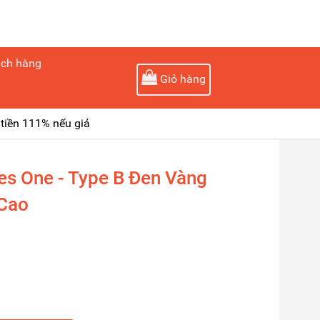
ách hàng
Giỏ hàng
tiền 111% nếu giả
ies One - Type B Đen Vàng
 Cao