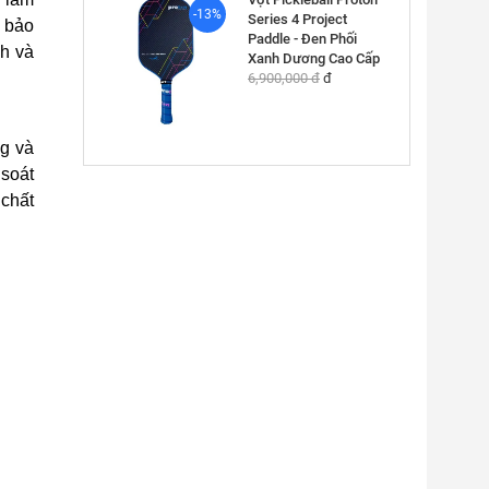
-13%
Series 4 Project
m bảo
Paddle - Đen Phối
nh và
Xanh Dương Cao Cấp
6,900,000 đ
đ
ng và
 soát
chất