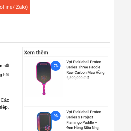
tline/ Zalo)
Xem thêm
Vợt Pickleball Proton
n nổi
-7%
Series Three Paddle
Raw Carbon Màu Hồng
g hết
6,800,000 đ
đ
. Các
iệp.
Vợt Pickleball Proton
-9%
Series 3 Project
Flamingo Paddle –
Đen Hồng Siêu Nhẹ,