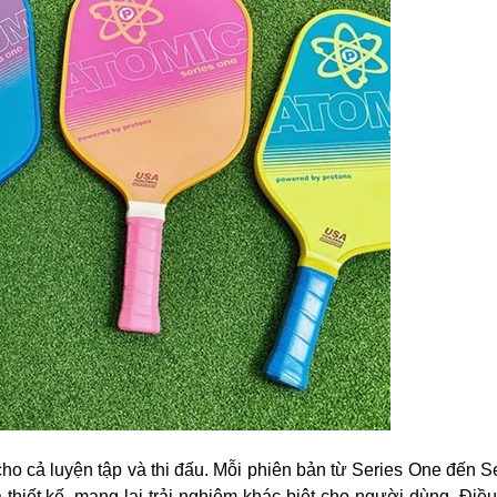
cho cả luyện tập và thi đấu. Mỗi phiên bản từ Series One đến S
 thiết kế, mang lại trải nghiệm khác biệt cho người dùng. Điề