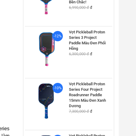
Bền Chắc!
6,990,000 đ
đ
Vợt Pickleball Proton
-12%
Series 3 Project
Paddle Màu Đen Phối
Hồng
6,300,000 đ
đ
Vợt Pickleball Proton
-10%
Series Four Project
Roadrunner Paddle
15mm Màu Đen Xanh
Dương
7,300,000 đ
đ
eries
u làm
Vợt Pickleball Proton