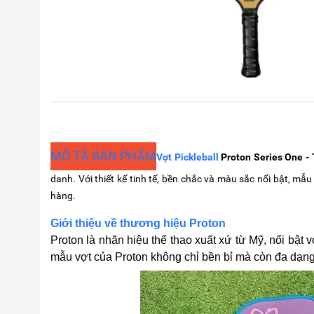
MÔ TẢ SẢN PHẨM
Vợt Pickleball
Proton Series One -
danh. Với thiết kế tinh tế, bền chắc và màu sắc nổi bật, m
hàng.
Giới thiệu về thương hiệu Proton
Proton là nhãn hiệu thể thao xuất xứ từ Mỹ, nổi bật
mẫu vợt của Proton không chỉ bền bỉ mà còn đa dạn