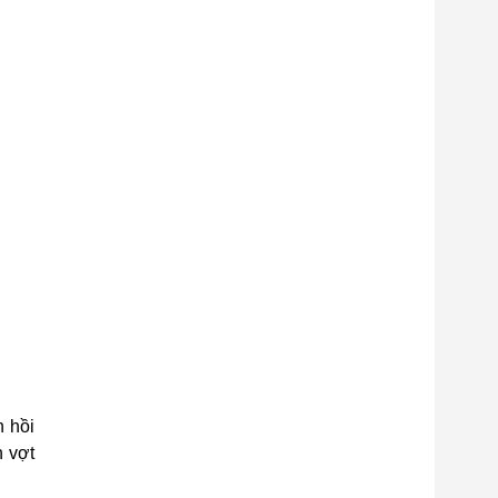
n hồi
n vợt