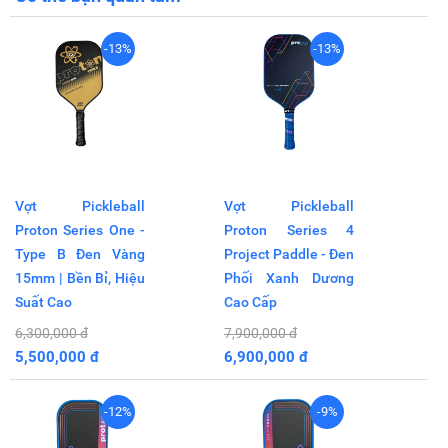
-13%
-13%
Vợt Pickleball
Vợt Pickleball
Proton Series One -
Proton Series 4
Type B Đen Vàng
Project Paddle - Đen
15mm | Bền Bỉ, Hiệu
Phối Xanh Dương
Suất Cao
Cao Cấp
6,300,000 đ
7,900,000 đ
5,500,000 đ
6,900,000 đ
-12%
-9%