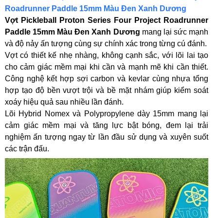
Roadrunner Paddle 15mm Màu Đen Xanh Dương
Vợt Pickleball Proton Series Four Project Roadrunner
Paddle 15mm Màu Đen Xanh Dương
mang lại sức mạnh
và độ nảy ấn tượng cùng sự chính xác trong từng cú đánh.
Vợt có thiết kế nhẹ nhàng, không cạnh sắc, với lõi lai tạo
cho cảm giác mềm mại khi cần và mạnh mẽ khi cần thiết.
Công nghệ kết hợp sợi carbon và kevlar cùng nhựa tổng
hợp tạo độ bền vượt trội và bề mặt nhám giúp kiểm soát
xoáy hiệu quả sau nhiều lần đánh.
Lõi Hybrid Nomex và Polypropylene dày 15mm mang lại
cảm giác mềm mại và tăng lực bật bóng, đem lại trải
nghiệm ấn tượng ngay từ lần đầu sử dụng và xuyên suốt
các trận đấu.