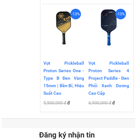
-13%
-13%
Vợt Pickleball
Vợt Pickleball
Proton Series One -
Proton Series 4
Type B Đen Vàng
Project Paddle - Đen
15mm | Bền Bỉ, Hiệu
Phối Xanh Dương
Suất Cao
Cao Cấp
5,500,000 đ
đ
6,900,000 đ
đ
Đăng ký nhận tin