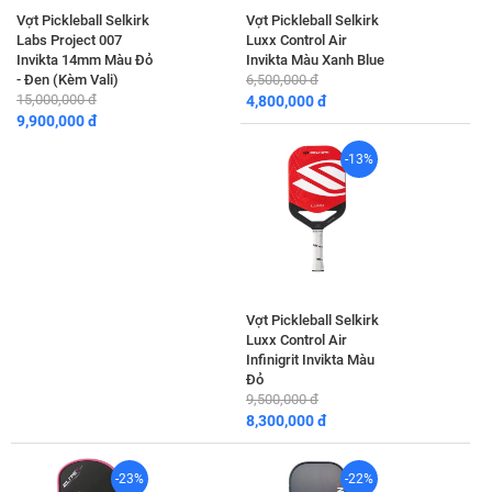
Vợt Pickleball Selkirk
Vợt Pickleball Selkirk
Labs Project 007
Luxx Control Air
Invikta 14mm Màu Đỏ
Invikta Màu Xanh Blue
- Đen (Kèm Vali)
6,500,000 đ
15,000,000 đ
4,800,000 đ
9,900,000 đ
-13%
Vợt Pickleball Selkirk
Luxx Control Air
Infinigrit Invikta Màu
Đỏ
9,500,000 đ
8,300,000 đ
-23%
-22%