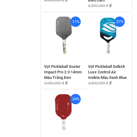
4,300,000 đ
đ
Đen/Cam
4,300,000 đ
đ
-11%
-27%
Vợt Pickleball Soxter
Vợt Pickleball Selkirk
Impact Pro 2.0 14mm
Luxx Control Air
Màu Trắng Đen
Invikta Màu Xanh Blue
3,650,000 đ
đ
4,800,000 đ
đ
-34%