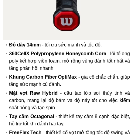
Độ dày 14mm
- tối ưu sức mạnh và tốc độ.
360CellX Polypropylene Honeycomb Core
- lõi tổ ong
poly kết hợp viền foam, mở rộng vùng đánh tốt nhất và
tăng phản hồi nhanh.
Khung Carbon Fiber OptiMax
- gia cố chắc chắn, giúp
tăng sức mạnh cú đánh.
Mặt vợt Raw Hybrid
- cấu tạo lớp sợi thủy tinh và
carbon, mang lại độ bám và độ nảy tốt cho việc kiểm
soát bóng và tạo spin.
Tay cầm Octagonal
- thiết kế tay cầm 8 cạnh đặc biệt,
hỗ trợ tốt khi đánh hai tay.
FreeFlex Tech
- thiết kế cổ vợt mở tăng tốc độ swing và