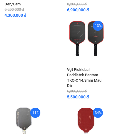
Đen/Cam
8,200,000 đ
5,200,000 đ
6,900,000 đ
4,300,000 đ
-13%
Vợt Pickleball
Paddletek Bantam
TKO-C 14.3mm Màu
Đỏ
6,300,000 đ
5,500,000 đ
-11%
-34%