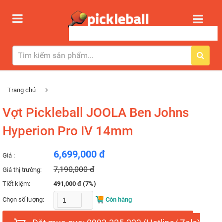
Trang chủ
Vợt Pickleball JOOLA Ben Johns
Hyperion Pro IV 14mm
6,699,000 đ
Giá :
7,190,000 đ
Giá thị trường:
Tiết kiệm:
491,000 đ (7%)
Chọn số lượng:
Còn hàng